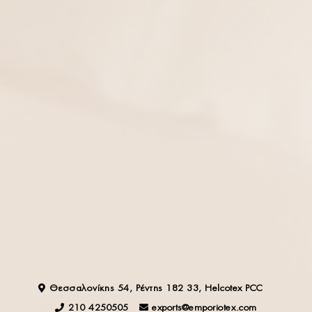
NEWSLETTER
Ενδιαφέρεσαι να ενημερώνεσαι για τα νέα σχέδια στις
εμπορικές εκθέσεις που λαμβάνει μέρος η εταιρεία μας ;
Κάνε εγγραφή για να λαμβάνεις τα πιο πρόσφατα νέα
από εκθέσεις και show!
OK
Συμφωνώ και αποδέχομαι τους
Όρους Χρήσης
.
Θεσσαλονίκης 54, Ρέντης 182 33, Helcotex PCC
210 4250505
exports@emporiotex.com