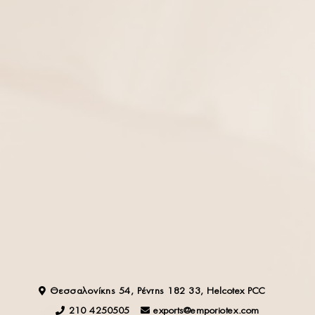
NEWSLETTER
Ενδιαφέρεσαι να ενημερώνεσαι για τα νέα σχέδια στις
εμπορικές εκθέσεις που λαμβάνει μέρος η εταιρεία μας ;
Κάνε εγγραφή για να λαμβάνεις τα πιο πρόσφατα νέα
από εκθέσεις και show!
OK
Συμφωνώ και αποδέχομαι τους
Όρους Χρήσης
.
Θεσσαλονίκης 54, Ρέντης 182 33, Helcotex PCC
210 4250505
exports@emporiotex.com