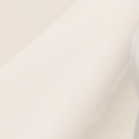
ΧΡΏΜΑΤΑ
ΕΠΙΛΟΓΉ ΜΕΓΈΘΟΥΣ
XS
S
M
L
XL
0
0
0
0
0
Οδηγός μεγεθών
Συνδεθείτε για να δείτε
τις τιμές των προϊόντων
Κατόπιν παραγγελίας
Περιγραφή