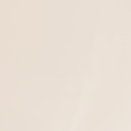
Φόρεμα με κέντημα maxi