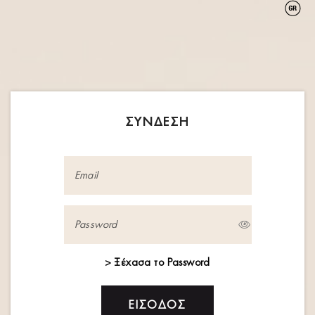
0
0
ΣΎΝΔΕΣΗ
> Ξέχασα το Password