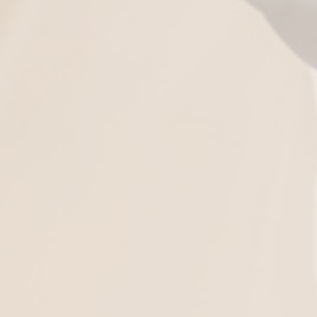
ΣΕΒΟΜΑΣΤΕ ΤΗΝ ΙΔΙΩΤΙΚΟΤΗΤΑ ΣΑΣ
Στην εταιρεία Emporiotex χρησιμοποιούμε Cookies, προκειμένου να
σας εξασφαλίσουμε μια εξατομικευμένη εμπειρία περιήγησης.
Παρακαλούμε, κάντε
κλικ
στο κουμπί
«Αποδοχή όλων»
προκειμένου να προσαρμόσουμε τις προτάσεις μας αποκλειστικά
στο περιεχόμενο που σας ενδιαφέρει.
Εναλλακτικά, μπορείτε να κάνετε κλικ στα στοιχεία που επιθυμείτε
και να πατήσετε
«Αποδοχή επιλογών».
Μπορείτε ανά πάσα στιγμή να διαχειριστείτε τα cookies μέσω των
ρυθμίσεων της σελίδας, ωστόσο αυτό ενδέχεται να περιορίσει ή να
αποτρέψει τη χρήση συγκεκριμένων λειτουργιών της ιστοσελίδας.
Για περισσότερες πληροφορίες, παρακαλούμε ανατρέξτε στην
Πολιτική μας για τα cookies, την οποία μπορείτε να βρείτε
εδώ
.
Φόρεμα με κέντημα midi
Φόρεμα midi 3/4 μανίκια
Απόρριψη μη αναγκαίων
Αποδοχή όλων
Διαχείριση επιλογών
ΕΙΔΑΤΕ ΠΡΟΣΦΑΤΑ