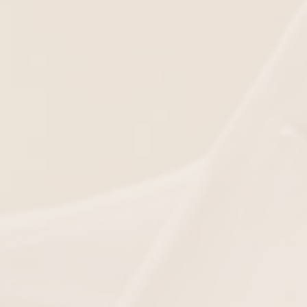
μα
Μπλούζα 3/4 μανίκια και κέντημα
Μπλούζα με και μακρυά μα
εξατομικευμένη εμπειρία
σουμε τις προτάσεις μας
γών».
ό ενδέχεται να περιορίσει
μπορείτε να βρείτε
εδώ
.