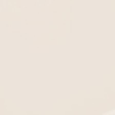
Top αμάνικο με κέντημα
Μ
Στην εταιρεία Emporiot
περιήγησης. Παρακαλού
αποκλειστικά στο περιεχό
Εναλλακτικά, μπορείτε να 
-30%
Μπορείτε ανά πάσα στιγμή
ή να αποτρέψει τη χρήση 
Για περισσότερες πληροφο