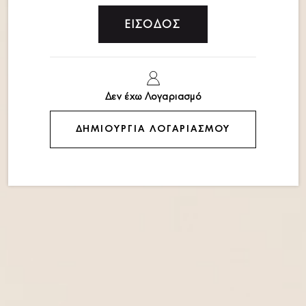
Συνδεθ
τις τι
Διαθέσιμο από 1
Δεν έχω Λογαριασμό
Περιγραφή
ΔΗΜΙΟΥΡΓΊΑ ΛΟΓΑΡΙΑΣΜΟΎ
Χαρακτηρισ
Size / Fit
Care Instruc