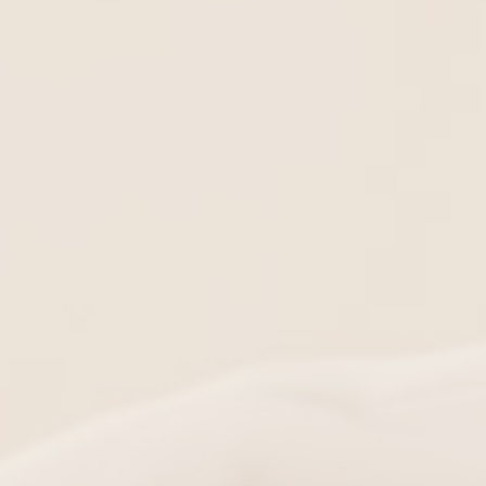
πλούζα 3/4 μανίκια
Μπλούζα 3/4 μανίκια και κέντη
ΣΕΒΟΜΑΣΤΕ ΤΗΝ ΙΔΙΩΤΙΚΟΤΗΤΑ ΣΑΣ
ΕΙΔΑΤΕ ΠΡΟΣΦΑΤΑ
ex χρησιμοποιούμε Cookies, προκειμένου να σας εξασφαλίσουμε μια 
με, κάντε
κλικ
στο κουμπί
«Αποδοχή όλων»
προκειμένου να προσαρμό
μενο που σας ενδιαφέρει.
κάνετε κλικ στα στοιχεία που επιθυμείτε και να πατήσετε
«Αποδοχή επιλο
 να διαχειριστείτε τα cookies μέσω των ρυθμίσεων της σελίδας, ωστόσο αυτ
συγκεκριμένων λειτουργιών της ιστοσελίδας.
ρίες, παρακαλούμε ανατρέξτε στην Πολιτική μας για τα cookies, την οποία 
Απόρριψη μη αναγκαίων
Αποδοχή όλων