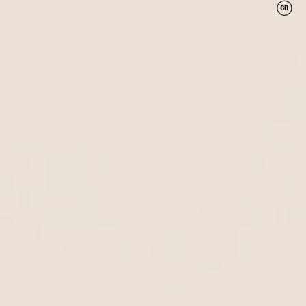
0
πολυμορφική με κέντημα
31923
ΈΘΟΥΣ
M
L
XL
0
0
0
Οδηγός μεγεθών