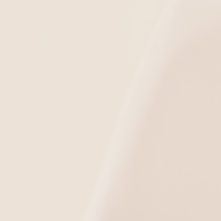
NEWSLETTER
φέρεσαι να ενημερώνεσαι για τα νέα σχέδια στις εμπ
εις που λαμβάνει μέρος η εταιρεία μας ; Κάνε εγγρα
 λαμβάνεις τα πιο πρόσφατα νέα από εκθέσεις και sh
OK
Συμφωνώ και αποδέχομαι τους
Όρους Χρήσης
.