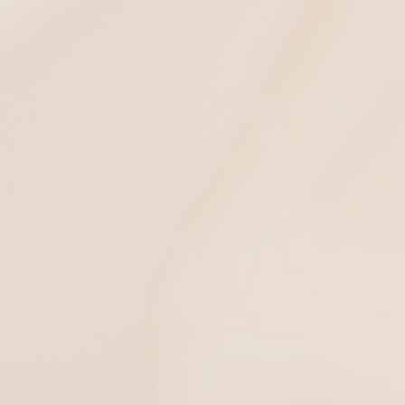
ορικές
φή για
ow!