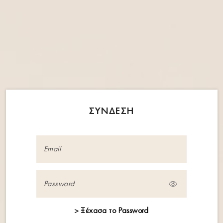
Our Inspiration
SHOP
Μπλούζα 
ΚΩΔΙΚΟΣ:
2470.
ΣΎΝΔΕΣΗ
ΧΡΏΜΑΤΑ
ΕΠΙΛΟΓΉ ΜΕΓ
XS
S
0
0
> Ξέχασα το Password